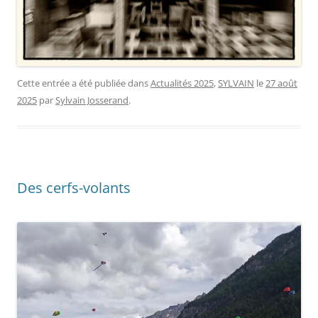
Cette entrée a été publiée dans
Actualités 2025
,
SYLVAIN
le
27 août
2025
par
Sylvain Josserand
.
Des cerfs-volants