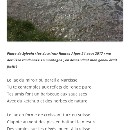
Photo de Sylvain : lac du miroir Hautes-Alpes 24 aout 2017 ; ma
dernière randonnée en montagne ; en descendant mon genou était
fusillé
Le lac du miroir où pareil à Narcisse
Tu te contemples aux reflets de l’onde pure
Tes amis font un barbecue aux saucisses
Avec du ketchup et des herbes de nature
Le lac en forme de croissant turc ou suisse
Clapote au vent des pics en battant la mesure
Des gamins sur les névés jouent à la glisse