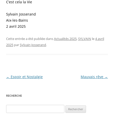
C’est cela la Vie
Sylvain Josserand
Aix-les-Bains
2 avril 2025
Cette entrée a été publiée dans
Actualités 2025
,
SYLVAIN
le
4 avril
2025
par
Sylvain Josserand
.
Navigation
←
Espoir et Nostalgie
Mauvais rêve
→
des
articles
RECHERCHE
Rechercher :