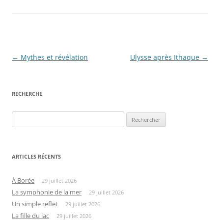
Navigation
←
Mythes et révélation
Ulysse après Ithaque
→
des
articles
RECHERCHE
Rechercher :
ARTICLES RÉCENTS
À Borée
29 juillet 2026
La symphonie de la mer
29 juillet 2026
Un simple reflet
29 juillet 2026
La fille du lac
29 juillet 2026