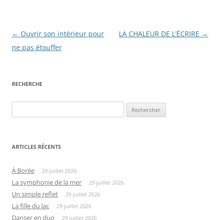
Navigation
←
Ouvrir son intérieur pour
LA CHALEUR DE L’ÉCRIRE
→
des
ne pas étouffer
articles
RECHERCHE
Rechercher :
ARTICLES RÉCENTS
À Borée
29 juillet 2026
La symphonie de la mer
29 juillet 2026
Un simple reflet
29 juillet 2026
La fille du lac
29 juillet 2026
Danser en duo
29 juillet 2026