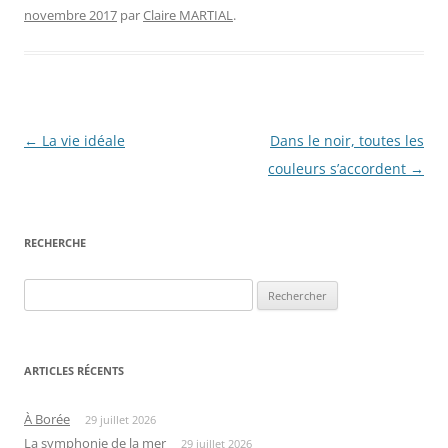
novembre 2017
par
Claire MARTIAL
.
Navigation
←
La vie idéale
Dans le noir, toutes les
des
couleurs s’accordent
→
articles
RECHERCHE
Rechercher :
ARTICLES RÉCENTS
À Borée
29 juillet 2026
La symphonie de la mer
29 juillet 2026