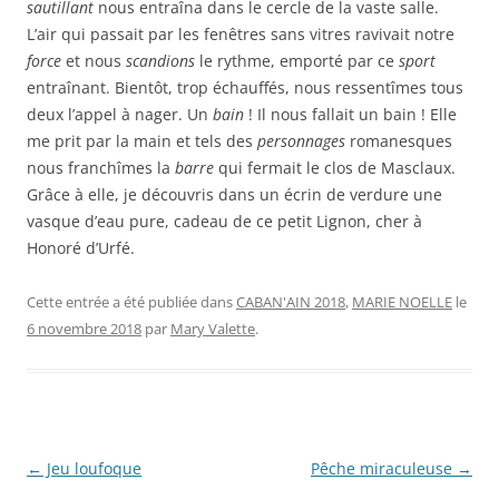
sautillant
nous entraîna dans le cercle de la vaste salle.
L’air qui passait par les fenêtres sans vitres ravivait notre
force
et nous
scandions
le rythme, emporté par ce
sport
entraînant. Bientôt, trop échauffés, nous ressentîmes tous
deux l’appel à nager. Un
bain
! Il nous fallait un bain ! Elle
me prit par la main et tels des
personnages
romanesques
nous franchîmes la
barre
qui fermait le clos de Masclaux.
Grâce à elle, je découvris dans un écrin de verdure une
vasque d’eau pure, cadeau de ce petit Lignon, cher à
Honoré d’Urfé.
Cette entrée a été publiée dans
CABAN'AIN 2018
,
MARIE NOELLE
le
6 novembre 2018
par
Mary Valette
.
Navigation
←
Jeu loufoque
Pêche miraculeuse
→