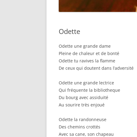
CATHERINE COHEN (KATIA LO
MYTHES C
SYLVIA PEROVIC
CABAN’AIN
Odette
FRANÇOISE DEVAUX
LES ESTAB
L’EAU
Odette une grande dame
EVELYNE CHANEAC
Pleine de chaleur et de bonté
Odette tu ravives la flamme
De ceux qui doutent dans l’adversité
Odette une grande lectrice
Qui fréquente la bibliotheque
Du bourg avec assiduité
Au sourire très enjoué
Odette la randonneuse
Des chemins crottés
Avec sa cane, son chapeau