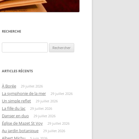
RECHERCHE
Rechercher :
ARTICLES RÉCENTS
À Borée
29 juillet 2026
La symphonie de la mer
29 juillet 2026
Un simple reflet
29 juillet 2026
La fille du lac
29 juillet 2026
Danser en duo
29 juillet 2026
Église de Mazet St Voy
29 juillet 2026
Au jardin botanique
29 juillet 2026
Albert Michu
5 juin 2026