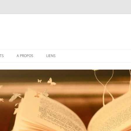
TS
A PROPOS
LIENS
TS 2026
CONTACT
TS 2025
FORUM AUX QUESTIONS
IONS
GUIDE UTILISATEUR
 2018
 2017
 2016