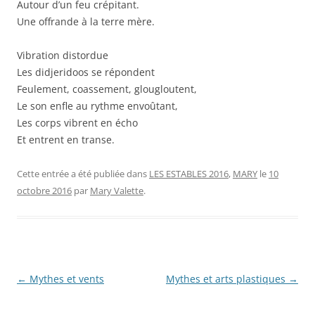
Autour d’un feu crépitant.
Une offrande à la terre mère.
Vibration distordue
Les didjeridoos se répondent
Feulement, coassement, glougloutent,
Le son enfle au rythme envoûtant,
Les corps vibrent en écho
Et entrent en transe.
Cette entrée a été publiée dans
LES ESTABLES 2016
,
MARY
le
10
octobre 2016
par
Mary Valette
.
Navigation
←
Mythes et vents
Mythes et arts plastiques
→
des