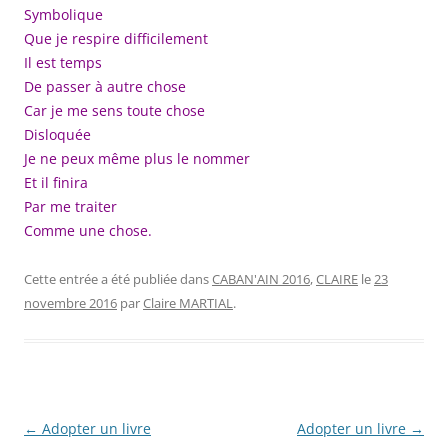
Symbolique
Que je respire difficilement
Il est temps
De passer à autre chose
Car je me sens toute chose
Disloquée
Je ne peux même plus le nommer
Et il finira
Par me traiter
Comme une chose.
Cette entrée a été publiée dans
CABAN'AIN 2016
,
CLAIRE
le
23
novembre 2016
par
Claire MARTIAL
.
Navigation
←
Adopter un livre
Adopter un livre
→