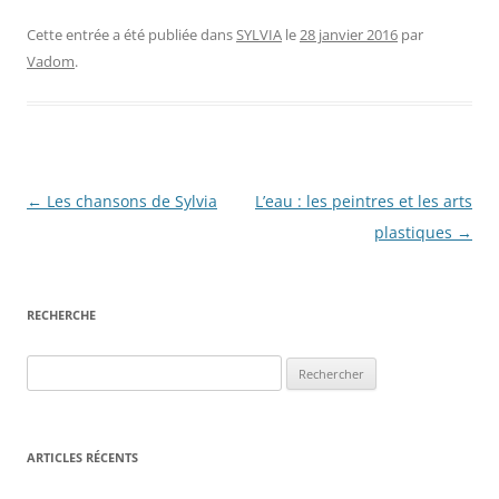
Cette entrée a été publiée dans
SYLVIA
le
28 janvier 2016
par
Vadom
.
Navigation
←
Les chansons de Sylvia
L’eau : les peintres et les arts
des
plastiques
→
articles
RECHERCHE
Rechercher :
ARTICLES RÉCENTS